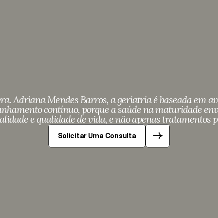
o
é
apenas
consul
dado
ao
longo
do
a. Adriana Mendes Barros, a geriatria é baseada em aval
anhamento contínuo, porque a saúde na maturidade envo
alidade e qualidade de vida, e não apenas tratamentos p
Solicitar Uma Consulta