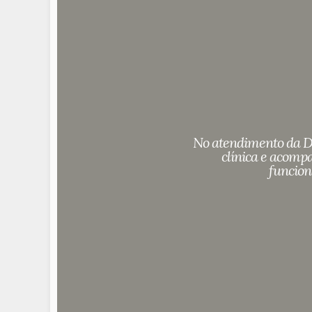
Nã
É
cui
No atendimento da Dr
clínica e acomp
funcion