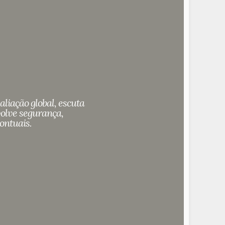
ta.
tempo.
iação global, escuta 
lve segurança, 
ontuais.